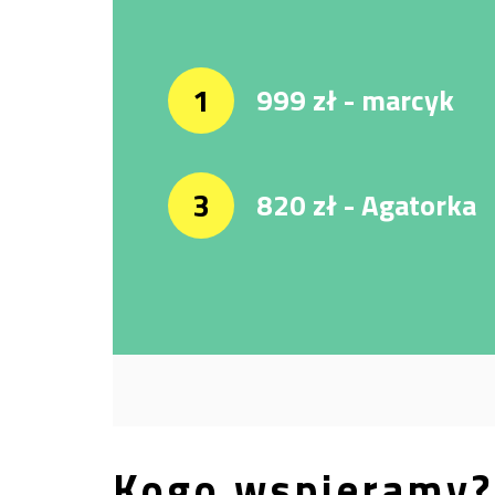
1
999 zł - marcyk
3
820 zł - Agatorka
Kogo wspieramy?