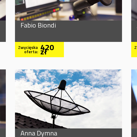
Fabio Biondi
420
Zwycięska
Z
zł
oferta:
Anna Dymna