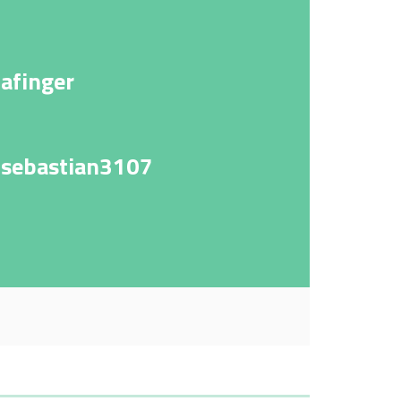
 afinger
- sebastian3107