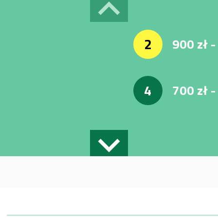

2
900 zł -
4
700 zł 
