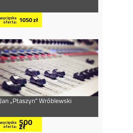
wycięska
1050 zł
oferta:
Jan „Ptaszyn” Wróblewski
500
wycięska
zł
oferta: