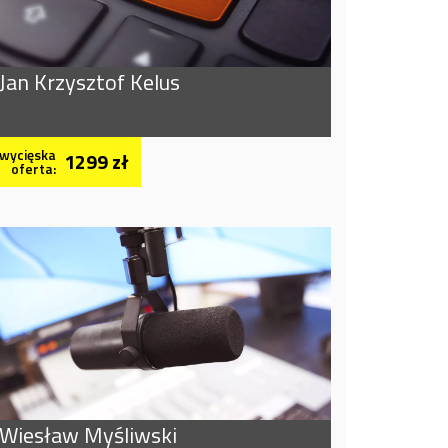
Jan Krzysztof Kelus
wycięska
1299 zł
oferta:
Wiesław Myśliwski