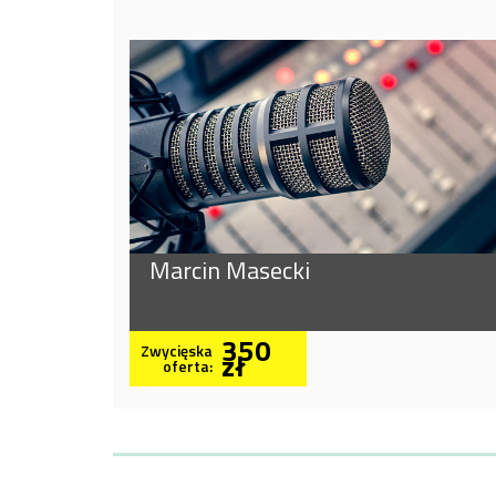
Marcin Masecki
350
Zwycięska
zł
oferta: